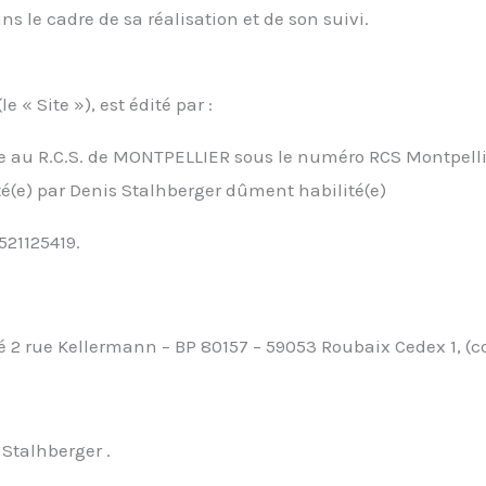
ns le cadre de sa réalisation et de son suivi.
e « Site »), est édité par :
te au R.C.S. de MONTPELLIER sous le numéro RCS Montpellier 
é(e) par Denis Stalhberger dûment habilité(e)
521125419.
ué 2 rue Kellermann – BP 80157 – 59053 Roubaix Cedex 1, (c
 Stalhberger .