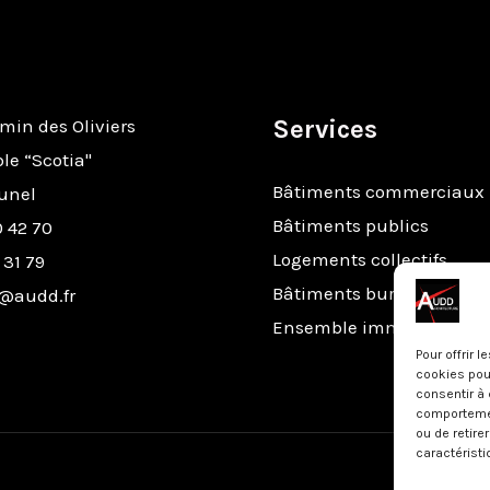
Services
min des Oliviers
e “Scotia"
Bâtiments commerciaux
unel
Bâtiments publics
 42 70
Logements collectifs
 31 79
Bâtiments bureaux
@audd.fr
Ensemble immobilier
Pour offrir 
cookies pour
consentir à 
comportement
ou de retire
caractéristi