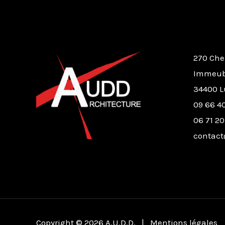
270 Che
Immeubl
34400 L
09 66 40
06 71 20
contact
Copyright © 2026 A.U.D.D. |
Mentions légales