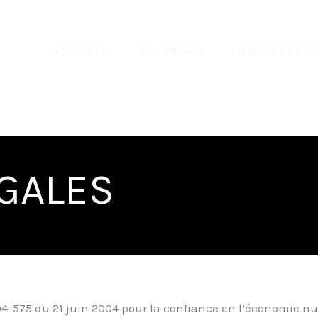
ACCUEIL
L’AGENCE
NOS SERVI
GALES
4-575 du 21 juin 2004 pour la confiance en l’économie numé