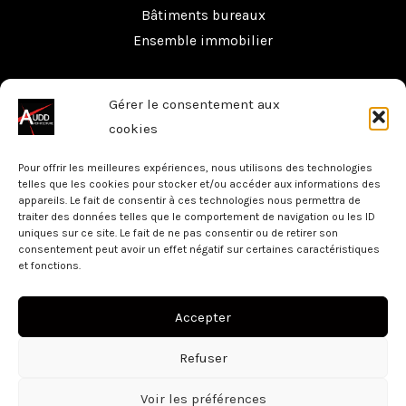
Bâtiments bureaux
Ensemble immobilier
A.U.D.D.
Gérer le consentement aux
cookies
Accueil
Pour offrir les meilleures expériences, nous utilisons des technologies
L’agence A.U.D.D.
telles que les cookies pour stocker et/ou accéder aux informations des
appareils. Le fait de consentir à ces technologies nous permettra de
Nos services
traiter des données telles que le comportement de navigation ou les ID
Nos réalisations
uniques sur ce site. Le fait de ne pas consentir ou de retirer son
consentement peut avoir un effet négatif sur certaines caractéristiques
Contact
et fonctions.
Accepter
Refuser
Copyright © 2026 A.U.D.D. |
Mentions légales
Voir les préférences